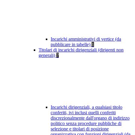
Incarichi amministrativi di vertice (da
pubblicare in tabelle)
1
Titolari di incarichi dirigenziali (dirigenti non
generali)
7
Incarichi dirigenziali, a qualsiasi titolo
conferiti, ivi inclusi quelli conferiti
discrezionalmente dall'organo di indirizzo
politico senza procedure pubbliche di
selezione e titolari di posizione
organizzativa con funzioni dirigenziali (da