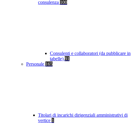
consulenza
100
Consulenti e collaboratori (da pubblicare in
tabelle)
91
Personale
165
Titolari di incarichi dirigenziali amministrativi di
vertice
1