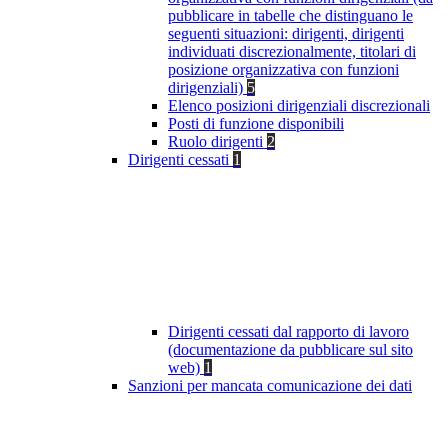
pubblicare in tabelle che distinguano le
seguenti situazioni: dirigenti, dirigenti
individuati discrezionalmente, titolari di
posizione organizzativa con funzioni
dirigenziali)
5
Elenco posizioni dirigenziali discrezionali
Posti di funzione disponibili
Ruolo dirigenti
2
Dirigenti cessati
1
Dirigenti cessati dal rapporto di lavoro
(documentazione da pubblicare sul sito
web)
1
Sanzioni per mancata comunicazione dei dati