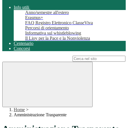
Info utili
Anno/semestre all'estero
Erasmus+
FAQ Registro Elettronico ClasseViva
Percorsi di orientamento
Informativa sul whistleblowing
Il Lioy per la Pace e la Nonviolenza
Centenario
Concorsi
Campo di ricerca per le pagine del sito
Home
>
Amministrazione Trasparente