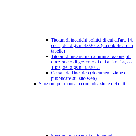
Titolari di incarichi politici di cui all'art. 14,
co. 1, del dlgs n. 33/2013 (da pubblicare in
tabelle)
Titolari di incarichi di amministrazione, di
direzione o di governo di cui all'art. 14, co.
1-bis, del dlgs n. 33/2013
Cessati dall'incarico (documentazione da
pubblicare sul sito web)
Sanzioni per mancata comunicazione dei dati
Sanzioni per mancata o incompleta