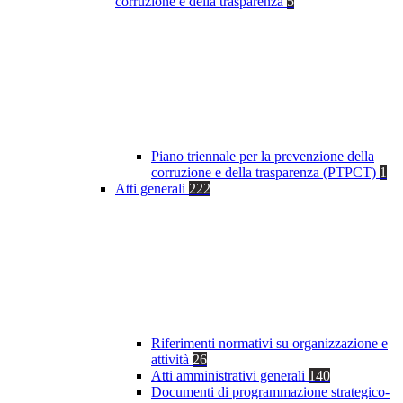
corruzione e della trasparenza
5
Piano triennale per la prevenzione della
corruzione e della trasparenza (PTPCT)
1
Atti generali
222
Riferimenti normativi su organizzazione e
attività
26
Atti amministrativi generali
140
Documenti di programmazione strategico-