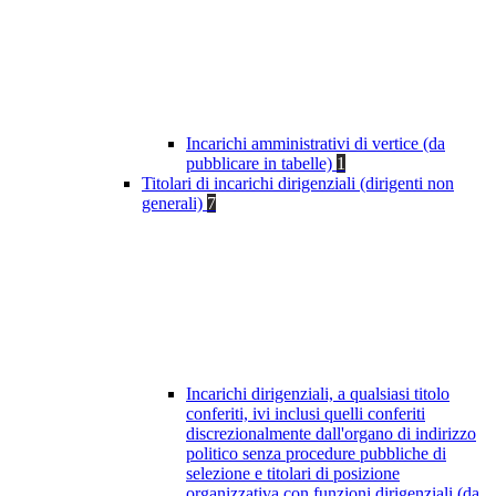
Incarichi amministrativi di vertice (da
pubblicare in tabelle)
1
Titolari di incarichi dirigenziali (dirigenti non
generali)
7
Incarichi dirigenziali, a qualsiasi titolo
conferiti, ivi inclusi quelli conferiti
discrezionalmente dall'organo di indirizzo
politico senza procedure pubbliche di
selezione e titolari di posizione
organizzativa con funzioni dirigenziali (da