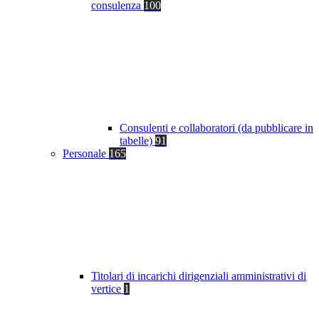
consulenza
100
Consulenti e collaboratori (da pubblicare in
tabelle)
91
Personale
165
Titolari di incarichi dirigenziali amministrativi di
vertice
1