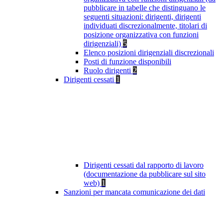
pubblicare in tabelle che distinguano le
seguenti situazioni: dirigenti, dirigenti
individuati discrezionalmente, titolari di
posizione organizzativa con funzioni
dirigenziali)
5
Elenco posizioni dirigenziali discrezionali
Posti di funzione disponibili
Ruolo dirigenti
2
Dirigenti cessati
1
Dirigenti cessati dal rapporto di lavoro
(documentazione da pubblicare sul sito
web)
1
Sanzioni per mancata comunicazione dei dati