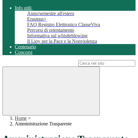
Info utili
Anno/semestre all'estero
Erasmus+
FAQ Registro Elettronico ClasseViva
Percorsi di orientamento
Informativa sul whistleblowing
Il Lioy per la Pace e la Nonviolenza
Centenario
Concorsi
Campo di ricerca per le pagine del sito
Home
>
Amministrazione Trasparente