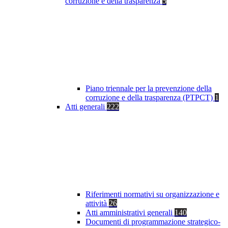
corruzione e della trasparenza
5
Piano triennale per la prevenzione della
corruzione e della trasparenza (PTPCT)
1
Atti generali
222
Riferimenti normativi su organizzazione e
attività
26
Atti amministrativi generali
140
Documenti di programmazione strategico-