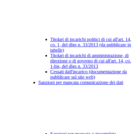
Titolari di incarichi politici di cui all'art. 14,
co. 1, del dlgs n. 33/2013 (da pubblicare in
tabelle)
Titolari di incarichi di amministrazione, di
direzione o di governo di cui all'art. 14, co.
1-bis, del dlgs n. 33/2013
Cessati dall'incarico (documentazione da
pubblicare sul sito web)
Sanzioni per mancata comunicazione dei dati
Sanzioni per mancata o incompleta