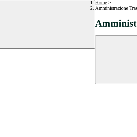
Home
>
Amministrazione Tra
Amministr