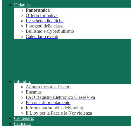
Didattica
Panoramica
Offerta formativa
Le schede didattiche
I progetti delle classi
Bullismo e Cyberbullismo
Calendario eventi
Info utili
Anno/semestre all'estero
Erasmus+
FAQ Registro Elettronico ClasseViva
Percorsi di orientamento
Informativa sul whistleblowing
Il Lioy per la Pace e la Nonviolenza
Centenario
Concorsi