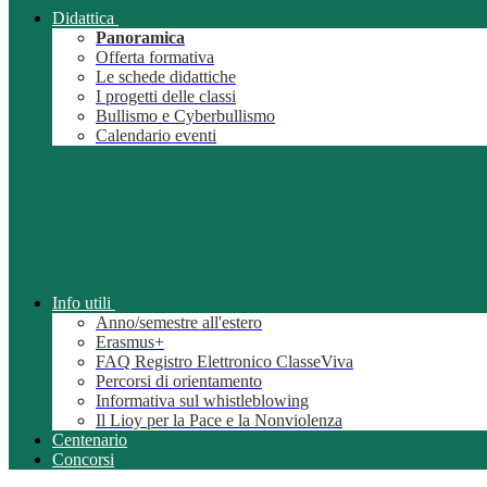
Didattica
Panoramica
Offerta formativa
Le schede didattiche
I progetti delle classi
Bullismo e Cyberbullismo
Calendario eventi
Info utili
Anno/semestre all'estero
Erasmus+
FAQ Registro Elettronico ClasseViva
Percorsi di orientamento
Informativa sul whistleblowing
Il Lioy per la Pace e la Nonviolenza
Centenario
Concorsi