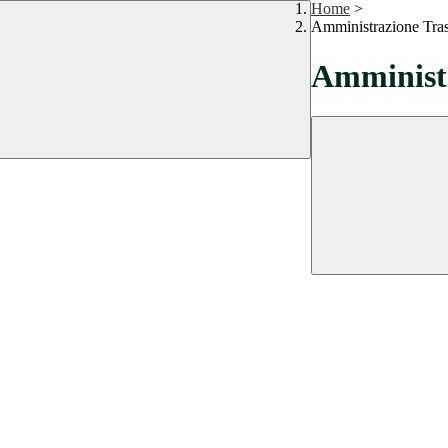
Home
>
Amministrazione Tra
Amministr