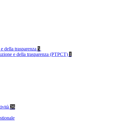
 e della trasparenza
5
rruzione e della trasparenza (PTPCT)
1
tività
26
stionale