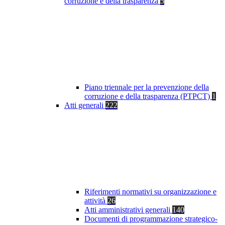
corruzione e della trasparenza
5
Piano triennale per la prevenzione della
corruzione e della trasparenza (PTPCT)
1
Atti generali
222
Riferimenti normativi su organizzazione e
attività
26
Atti amministrativi generali
140
Documenti di programmazione strategico-