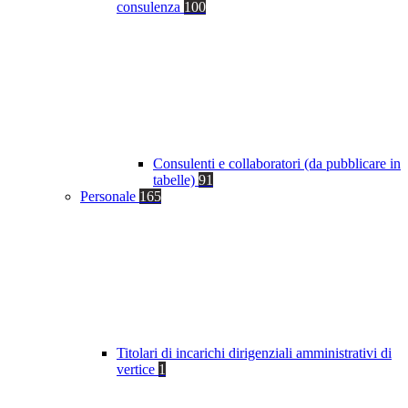
consulenza
100
Consulenti e collaboratori (da pubblicare in
tabelle)
91
Personale
165
Titolari di incarichi dirigenziali amministrativi di
vertice
1