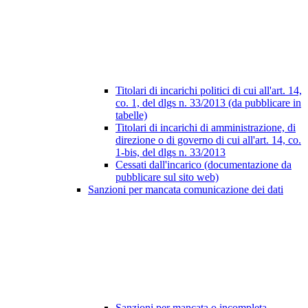
Titolari di incarichi politici di cui all'art. 14,
co. 1, del dlgs n. 33/2013 (da pubblicare in
tabelle)
Titolari di incarichi di amministrazione, di
direzione o di governo di cui all'art. 14, co.
1-bis, del dlgs n. 33/2013
Cessati dall'incarico (documentazione da
pubblicare sul sito web)
Sanzioni per mancata comunicazione dei dati
Sanzioni per mancata o incompleta