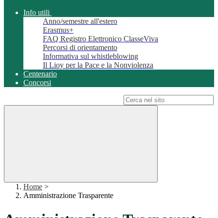
Info utili
Anno/semestre all'estero
Erasmus+
FAQ Registro Elettronico ClasseViva
Percorsi di orientamento
Informativa sul whistleblowing
Il Lioy per la Pace e la Nonviolenza
Centenario
Concorsi
Campo di ricerca per le pagine del sito
Home
>
Amministrazione Trasparente