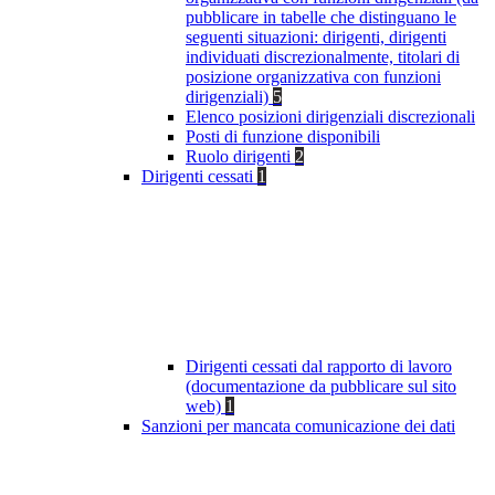
pubblicare in tabelle che distinguano le
seguenti situazioni: dirigenti, dirigenti
individuati discrezionalmente, titolari di
posizione organizzativa con funzioni
dirigenziali)
5
Elenco posizioni dirigenziali discrezionali
Posti di funzione disponibili
Ruolo dirigenti
2
Dirigenti cessati
1
Dirigenti cessati dal rapporto di lavoro
(documentazione da pubblicare sul sito
web)
1
Sanzioni per mancata comunicazione dei dati