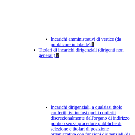
Incarichi amministrativi di vertice (da
pubblicare in tabelle)
1
Titolari di incarichi dirigenziali (dirigenti non
generali)
7
Incarichi dirigenziali, a qualsiasi titolo
conferiti, ivi inclusi quelli conferiti
discrezionalmente dall'organo di indirizzo
politico senza procedure pubbliche di
selezione e titolari di posizione
organizzativa con funzioni dirigenziali (da