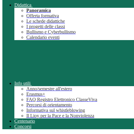
Didattica
Panoramica
Offerta formativa
Le schede didattiche
I progetti delle classi
Bullismo e Cyberbullismo
Calendario eventi
Info utili
Anno/semestre all'estero
Erasmus+
FAQ Registro Elettronico ClasseViva
Percorsi di orientamento
Informativa sul whistleblowing
Il Lioy per la Pace e la Nonviolenza
Centenario
Concorsi