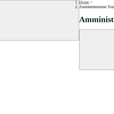
Home
>
Amministrazione Tra
Amministr