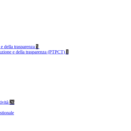
 e della trasparenza
5
rruzione e della trasparenza (PTPCT)
1
tività
26
stionale